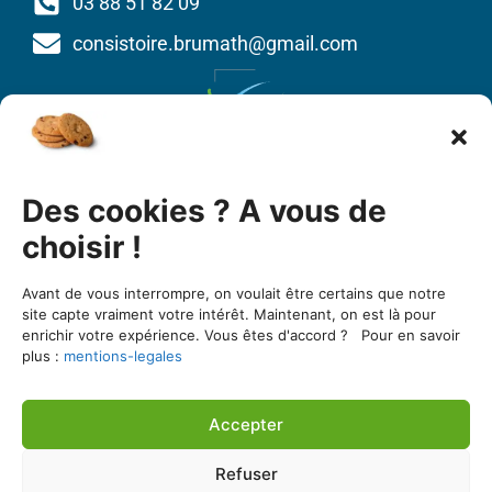
03 88 51 82 09
consistoire.brumath@gmail.com
Union des Églises protestantes d’Alsace et de
Des cookies ? A vous de
Lorraine
1 bis quai St Thomas
choisir !
BP 80022
Avant de vous interrompre, on voulait être certains que notre
67081 Strasbourg cedex
site capte vraiment votre intérêt. Maintenant, on est là pour
enrichir votre expérience. Vous êtes d'accord ? Pour en savoir
03 88 25 90 00
plus :
mentions-legales
https://www.uepal.fr/
Accepter
Une réalisation de l’agence Seker Consulting
Refuser
Consistoire de Brumath ©2026 Tous droits réservés