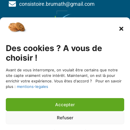
consistoire.brumath@gmail.com
Union des Églises protestantes d’Alsace et de
Des cookies ? A vous de
Lorraine
1 bis quai St Thomas
choisir !
BP 80022
Avant de vous interrompre, on voulait être certains que notre
67081 Strasbourg cedex
site capte vraiment votre intérêt. Maintenant, on est là pour
enrichir votre expérience. Vous êtes d'accord ? Pour en savoir
03 88 25 90 00
plus :
mentions-legales
https://www.uepal.fr/
Accepter
Une réalisation de l’agence Seker Consulting
Refuser
Consistoire de Brumath ©2026 Tous droits réservés