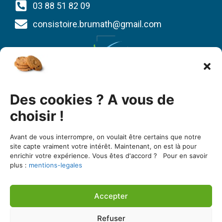
03 88 51 82 09
consistoire.brumath@gmail.com
Union des Églises protestantes d’Alsace et de
Des cookies ? A vous de
Lorraine
1 bis quai St Thomas
choisir !
BP 80022
Avant de vous interrompre, on voulait être certains que notre
67081 Strasbourg cedex
site capte vraiment votre intérêt. Maintenant, on est là pour
enrichir votre expérience. Vous êtes d'accord ? Pour en savoir
03 88 25 90 00
plus :
mentions-legales
https://www.uepal.fr/
Accepter
Une réalisation de l’agence Seker Consulting
Refuser
Consistoire de Brumath ©2026 Tous droits réservés