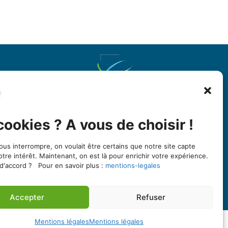
er
Union des Églises protestantes d’Alsace et de
Lorraine
cookies ? A vous de choisir !
1 bis quai St Thomas
umath@gmail.com
Fête De L'Asperge
BP 80022
ous interrompre, on voulait être certains que notre site capte
otre intérêt. Maintenant, on est là pour enrichir votre expérience.
Du 10 mai 20
67081 Strasbourg cedex
d'accord ? Pour en savoir plus :
mentions-legales
Au 10 mai 20
03 88 25 90 00
Accepter
Refuser
https://www.uepal.fr/
Mentions légales
Mentions légales
Se connecter