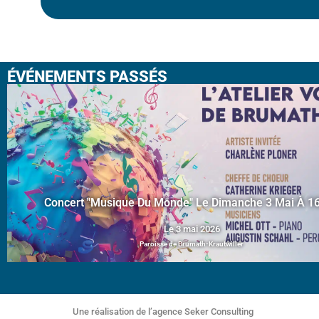
ÉVÉNEMENTS PASSÉS
Concert "Musique Du Monde" Le Dimanche 3 Mai À 1
Le 3 mai 2026
Paroisse de Brumath-Krautwiller
Une réalisation de l’agence Seker Consulting