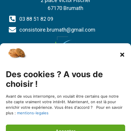
2 place Victor Fischer
67170 Brumath
03 88 51 82 09
consistoire.brumath@gmail.com
Union des Églises protestantes d’Alsace et de
Des cookies ? A vous de
Lorraine
1 bis quai St Thomas
choisir !
BP 80022
Avant de vous interrompre, on voulait être certains que notre
67081 Strasbourg cedex
site capte vraiment votre intérêt. Maintenant, on est là pour
enrichir votre expérience. Vous êtes d'accord ? Pour en savoir
03 88 25 90 00
plus :
mentions-legales
https://www.uepal.fr/