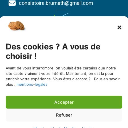
consistoire.brumath@gmail.com
Union des Églises protestantes d’Alsace et de
Des cookies ? A vous de
Lorraine
1 bis quai St Thomas
choisir !
BP 80022
Avant de vous interrompre, on voulait être certains que notre
67081 Strasbourg cedex
site capte vraiment votre intérêt. Maintenant, on est là pour
enrichir votre expérience. Vous êtes d'accord ? Pour en savoir
03 88 25 90 00
plus :
mentions-legales
https://www.uepal.fr/
Accepter
Une réalisation de l’agence Seker Consulting
Refuser
Consistoire de Brumath ©2026 Tous droits réservés
Se connecter