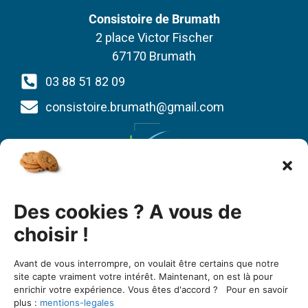
Consistoire de Brumath
2 place Victor Fischer
67170 Brumath
03 88 51 82 09
consistoire.brumath@gmail.com
Union des Églises protestantes d’Alsace et de
Des cookies ? A vous de
Lorraine
1 bis quai St Thomas
choisir !
BP 80022
Avant de vous interrompre, on voulait être certains que notre
67081 Strasbourg cedex
site capte vraiment votre intérêt. Maintenant, on est là pour
enrichir votre expérience. Vous êtes d'accord ? Pour en savoir
03 88 25 90 00
plus :
mentions-legales