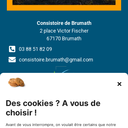
Consistoire de Brumath
2 place Victor Fischer
67170 Brumath
03 88 51 82 09
consistoire.brumath@gmail.com
Union des Églises protestantes d’Alsace et de
Des cookies ? A vous de
Lorraine
1 bis quai St Thomas
choisir !
BP 80022
Avant de vous interrompre, on voulait être certains que notre
67081 Strasbourg cedex