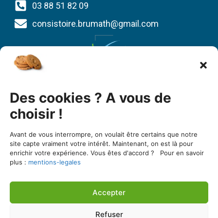
03 88 51 82 09
consistoire.brumath@gmail.com
Union des Églises protestantes d’Alsace et de
Des cookies ? A vous de
Lorraine
1 bis quai St Thomas
choisir !
BP 80022
Avant de vous interrompre, on voulait être certains que notre
67081 Strasbourg cedex
site capte vraiment votre intérêt. Maintenant, on est là pour
enrichir votre expérience. Vous êtes d'accord ? Pour en savoir
03 88 25 90 00
plus :
mentions-legales
https://www.uepal.fr/
Accepter
Une réalisation de l’agence Seker Consulting
Refuser
Consistoire de Brumath ©2026 Tous droits réservés