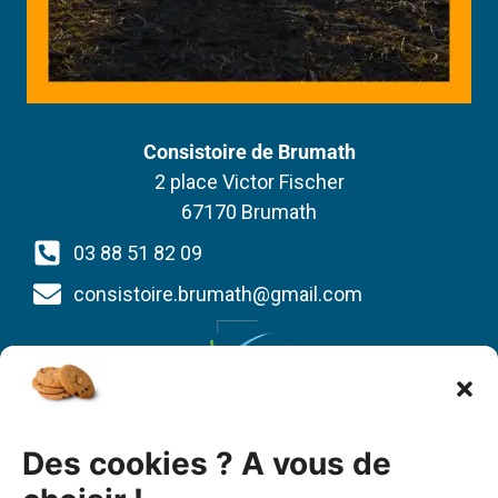
Consistoire de Brumath
2 place Victor Fischer
67170 Brumath
03 88 51 82 09
consistoire.brumath@gmail.com
Union des Églises protestantes d’Alsace et de
Des cookies ? A vous de
Lorraine
1 bis quai St Thomas