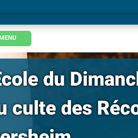
MENU
Ecole du Dimanc
u culte des Réc
wersheim